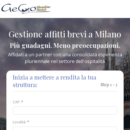
Gestione affitti brevi a Milano
Più guadagni. Meno preoccupazioni.
Affidati a un partner con una consolidata esperienza
pluriennale nel settore dell'ospitalità.
Inizia a mettere a rendita la tua
struttura:
Step 1 - 2
CAP:
*
Località:
*