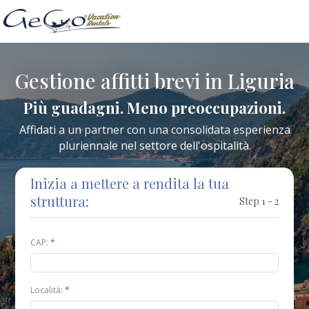
Gestione affitti brevi in Liguria
Più guadagni. Meno preoccupazioni.
Affidati a un partner con una consolidata esperienza
pluriennale nel settore dell'ospitalità.
Inizia a mettere a rendita la tua
struttura:
Step 1 - 2
CAP:
*
Località:
*