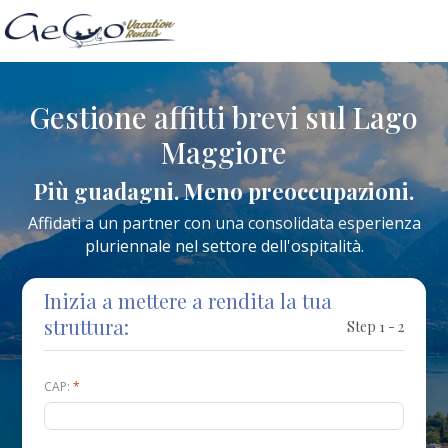
Gestione affitti brevi sul Lago
Maggiore
Più guadagni. Meno preoccupazioni.
Affidati a un partner con una consolidata esperienza
pluriennale nel settore dell'ospitalità.
Inizia a mettere a rendita la tua
struttura:
Step 1 - 2
CAP:
*